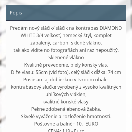
Popis
Predám nový sláčik/ sláčik na kontrabas DIAMOND
WHITE 3/4 veľkosť, nemecký štýl, komplet
zabalený, carbon- sklené vlákno.
tak ako vidíte no fotografiách ani raz nepoužitý.
Sklenené vlákno
Kvalitné prevedenie, biely konský vlas.
Dlže vlasu: 55cm (viď foto), celý sláčik dĺžka: 74 cm
Posielam aj dobierkou v tvrdom obale.
kontrabasový slučke vyrobený z vysoko kvalitných
uhlíkových vlákien,
kvalitné konské vlasy.
Pekne zdobená ebenová žabka.
Skvelé vyváženie a rozloženie hmotnosti.
Poštovne a balné+ 10,- EURO
CENA: 119,- Euro