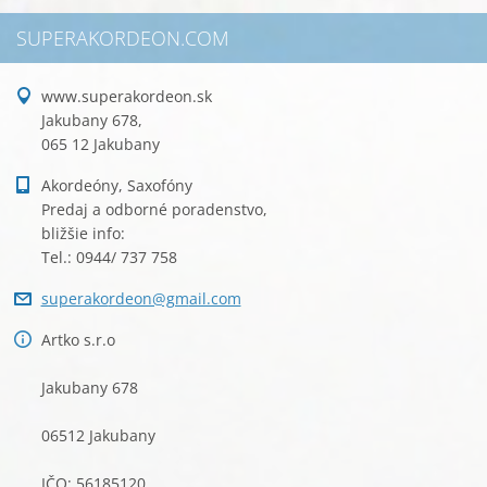
SUPERAKORDEON.COM
www.superakordeon.sk
Jakubany 678,
065 12 Jakubany
Akordeóny, Saxofóny
Predaj a odborné poradenstvo,
bližšie info:
Tel.: 0944/ 737 758
superako
rdeon@gm
ail.com
Artko s.r.o
Jakubany 678
06512 Jakubany
IČO: 56185120