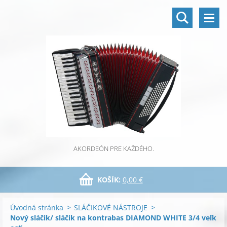
AKORDEÓN PRE KAŽDÉHO.
KOŠÍK:
0,00 €
Úvodná stránka
>
SLÁČIKOVÉ NÁSTROJE
>
Nový sláčik/ sláčik na kontrabas DIAMOND WHITE 3/4 veľk