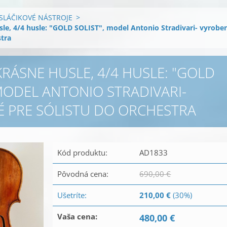
SLÁČIKOVÉ NÁSTROJE
>
le, 4/4 husle: "GOLD SOLIST", model Antonio Stradivari- vyrobe
stra
RÁSNE HUSLE, 4/4 HUSLE: "GOLD
 MODEL ANTONIO STRADIVARI-
 PRE SÓLISTU DO ORCHESTRA
Kód produktu:
AD1833
Pôvodná cena:
690,00 €
Ušetríte:
210,00 €
(30%)
Vaša cena:
480,00 €