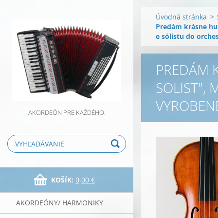
Úvodná stránka
>
Predám krásne hus
e sólistu do orche
PREDÁM K
SOLIST",
VYROBENÉ
AKORDEÓN PRE KAŽDÉHO.
KOŠÍK:
0,00 €
AKORDEÓNY/ HARMONIKY