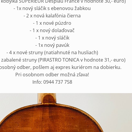
á kobylka SUPERIEUR Despiau France v hodnote 30,- euro)
- 1x nový sláčik s ebenovou žabkou
- 2 x nová kalafónia čierna
- 1 x nové púzdro
- 1 x nový dolaďovač
- 1 x nový sláčik
- 1x nový pavúk
- 4 x nové struny (natiahnuté na husliach)
é zabalené struny (PIRASTRO TONICA v hodnote 31,- euro)
sobný odber, pošlem aj expres kuriérom na dobierku.
Pri osobnom odber možná zľava!
Info: 0944 737 758