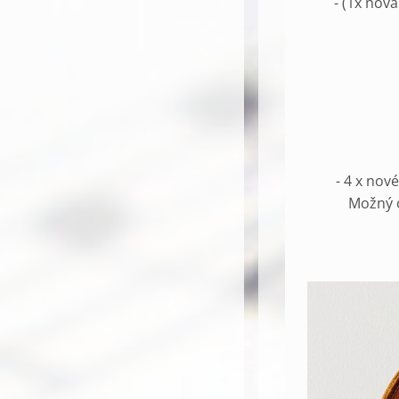
- (1x nov
- 4 x nov
Možný o