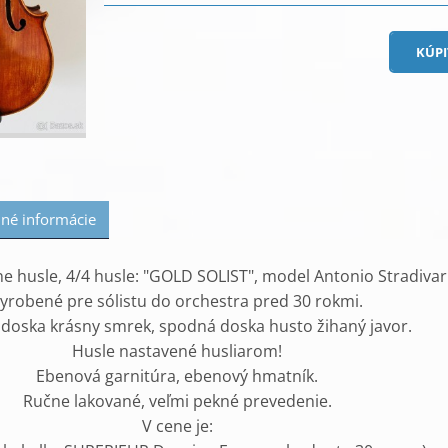
né informácie
 husle, 4/4 husle: "GOLD SOLIST", model Antonio Stradivar
yrobené pre sólistu do orchestra pred 30 rokmi.
doska krásny smrek, spodná doska husto žihaný javor.
Husle nastavené husliarom!
Ebenová garnitúra, ebenový hmatník.
Ručne lakované, veľmi pekné prevedenie.
V cene je: